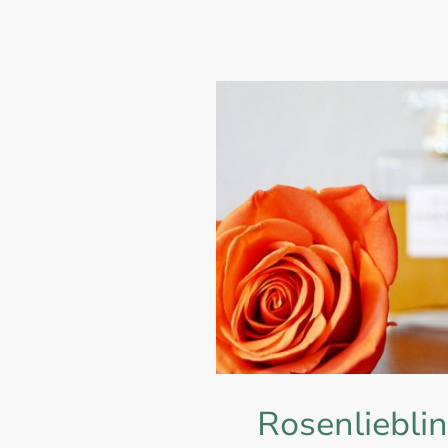
persönliches Vorgespräc
– sie entsteht 
Rosenliebli