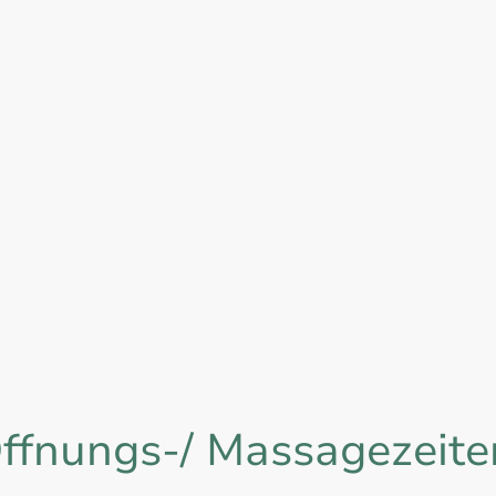
Schenke dir einen Moment purer, zarter
und spür
 zu
Aufmerksamkeit für dich selbst und
aufblühe
nen.
erleben vollkommene
Ga
Ausgeglichenheit.
70
Dekolleté, Gesicht und Hände
25 min.
ffnungs-/ Massagezeit