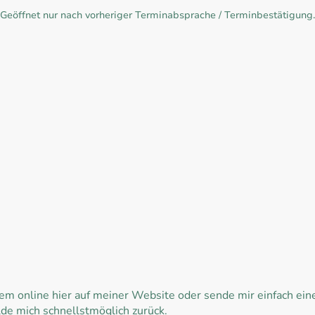
Geöffnet nur nach vorheriger Terminabsprache / Terminbestätigung.
Montag
16:00
–
21:00
Dienstag
Geschlossen
Mi
–
Fr
16:00
–
21:00
Samstag
09:00
–
14:00
Sonntag
Geschlossen
m online hier auf meiner Website oder sende mir einfach ei
e mich schnellstmöglich zurück.