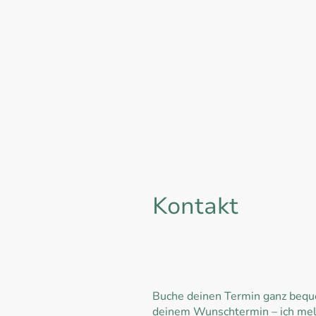
Kontakt
Benjamin Sterr
Termin buchen:
Buche deinen Termin ganz beque
deinem Wunschtermin – ich meld