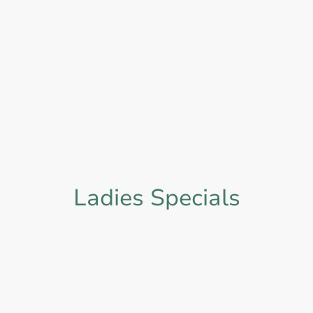
ndungen & Specials
Preisliste
Termin buchen
In
Ladies Specials
se für meine Ladies Specials findest du in der separaten Preisl
e angegebenen Zeiten beziehen sich auf die reine Massageanwendu
ist wirklich ankommen können, nehmen wir uns zusätzlich etwa 10–20 