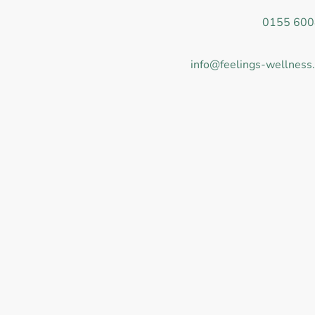
WhatsApp Business:
0155 60
Bitte keine Anrufe durchführen.
E-Mail:
info@feelings-wellness
Adresse: Schreinerstr. 2, Kön
*Hinweis: Meine Massagen und 
Sie sind keine Heilmassagen im
Heilpraktikern vorbehalten.